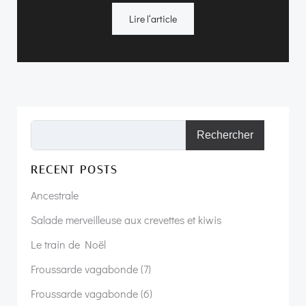
Lire l‘article
Rechercher
RECENT POSTS
Ancestrale
Salade merveilleuse aux crevettes et kiwis
Le train de Noël
Froussarde vagabonde (7)
Froussarde vagabonde (6)