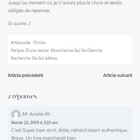
Jusqu’au moment où je n’aurais plus le choix et serais
obligée de repenser.
(à suivre…)
#
Absurde
Fiction
Periple D'une Jeune Musicienne Qui Se Cherche
Recherche De Soi-Même
Navigation
Navigation
Article précédent
Article suivant
de
de
2 réponses
l’article
l’article
Mr Aurelie
dit :
février 22, 2019 à 3:22 am
C’est Super bien écrit, drôle, rafraîchissant authentique.
Bravo. Un livre marcherait bien