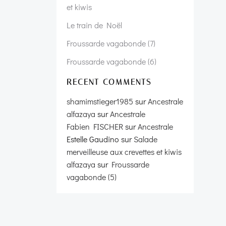
et kiwis
Le train de Noël
Froussarde vagabonde (7)
Froussarde vagabonde (6)
RECENT COMMENTS
shamimstieger1985
sur
Ancestrale
alfazaya
sur
Ancestrale
Fabien FISCHER
sur
Ancestrale
Estelle Gaudino
sur
Salade
merveilleuse aux crevettes et kiwis
alfazaya
sur
Froussarde
vagabonde (5)