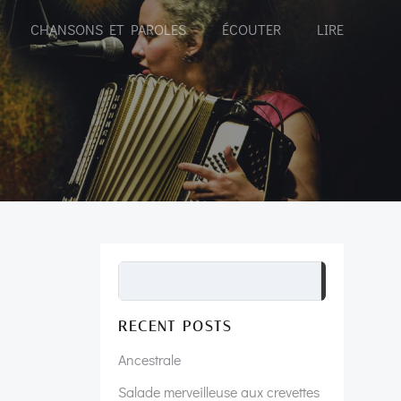
CHANSONS ET PAROLES
ÉCOUTER
LIRE
Recherch
RECENT POSTS
Ancestrale
Salade merveilleuse aux crevettes