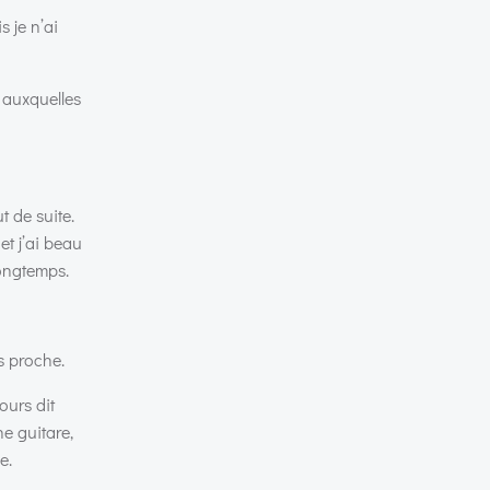
 je n’ai
s auxquelles
 de suite.
et j’ai beau
longtemps.
s proche.
ours dit
ne guitare,
e.