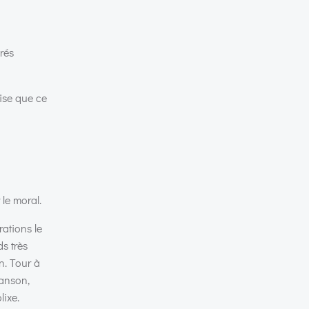
rés
ise que ce
le moral.
rations le
s très
n. Tour à
hanson,
lixe.