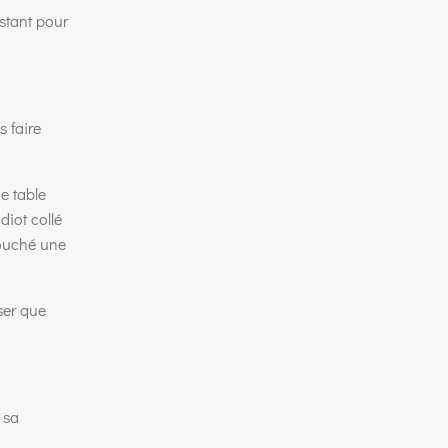
stant pour
s faire
e table
diot collé
touché une
nser que
 sa