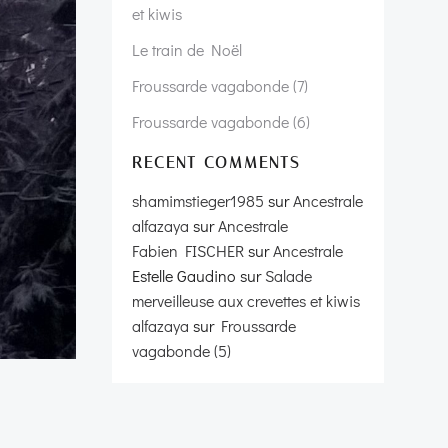
et kiwis
Le train de Noël
Froussarde vagabonde (7)
Froussarde vagabonde (6)
RECENT COMMENTS
shamimstieger1985
sur
Ancestrale
alfazaya
sur
Ancestrale
Fabien FISCHER
sur
Ancestrale
Estelle Gaudino
sur
Salade
merveilleuse aux crevettes et kiwis
alfazaya
sur
Froussarde
vagabonde (5)