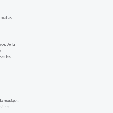
i mal au
nce. Je la
e
ner les
n
 de musique,
r à ce