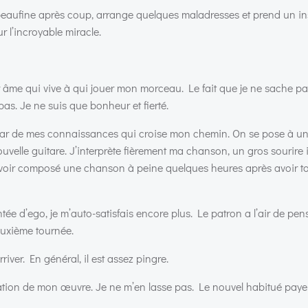
e peaufine après coup, arrange quelques maladresses et prend un in
r l’incroyable miracle.
r âme qui vive à qui jouer mon morceau. Le fait que je ne sache pa
s. Je ne suis que bonheur et fierté.
e bar de mes connaissances qui croise mon chemin. On se pose à un
ouvelle guitare. J’interprète fièrement ma chanson, un gros sourire i
 d’avoir composé une chanson à peine quelques heures après avoir 
ntée d’ego, je m’auto-satisfais encore plus. Le patron a l’air de pe
euxième tournée.
iver. En général, il est assez pingre.
étation de mon œuvre. Je ne m’en lasse pas. Le nouvel habitué paye