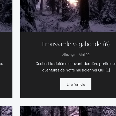
Froussarde vagabonde (6)
-
Alfazaya
Mai 20
eu
Ceci est la sixième et avant-dernière partie de
aventures de notre musicienne! Qui […]
Lire l‘article