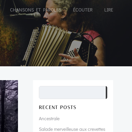
CHANSONS ET PAROLES
ÉCOUTER
LIRE
Recherch
RECENT POSTS
Ancestrale
Salade merveilleuse aux crevettes