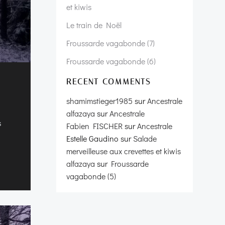
et kiwis
Le train de Noël
Froussarde vagabonde (7)
Froussarde vagabonde (6)
RECENT COMMENTS
shamimstieger1985
sur
Ancestrale
alfazaya
sur
Ancestrale
s
Fabien FISCHER
sur
Ancestrale
Estelle Gaudino
sur
Salade
merveilleuse aux crevettes et kiwis
alfazaya
sur
Froussarde
vagabonde (5)