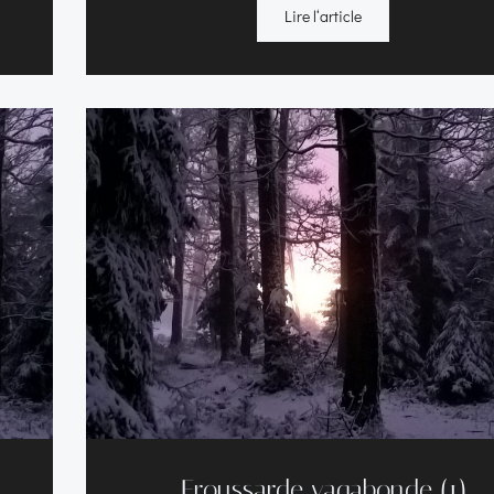
Lire l‘article
Froussarde vagabonde (1)