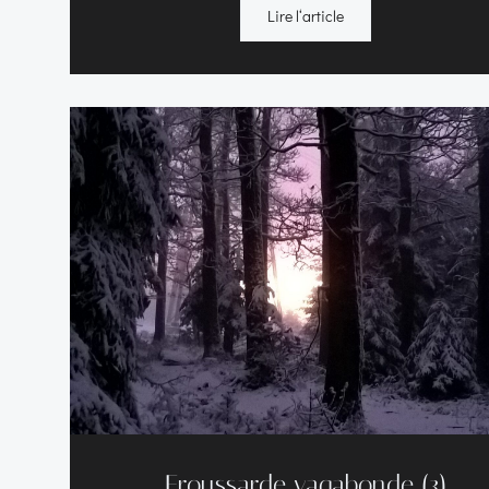
Lire l‘article
Froussarde vagabonde (3)