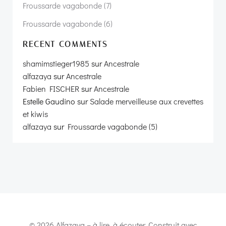
Froussarde vagabonde (7)
Froussarde vagabonde (6)
RECENT COMMENTS
shamimstieger1985
sur
Ancestrale
alfazaya
sur
Ancestrale
Fabien FISCHER
sur
Ancestrale
Estelle Gaudino
sur
Salade merveilleuse aux crevettes
et kiwis
alfazaya
sur
Froussarde vagabonde (5)
© 2026 Alfazaya – à lire, à écouter. Construit avec