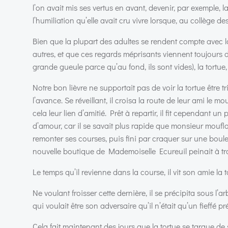
l’on avait mis ses vertus en avant, devenir, par exemple, 
l’humiliation qu’elle avait cru vivre lorsque, au collège d
Bien que la plupart des adultes se rendent compte avec la
autres, et que ces regards méprisants viennent toujours 
grande gueule parce qu’au fond, ils sont vides), la tortue,
Notre bon lièvre ne supportait pas de voir la tortue être 
l’avance. Se réveillant, il croisa la route de leur ami le m
cela leur lien d’amitié. Prêt à repartir, il fit cependant 
d’amour, car il se savait plus rapide que monsieur mouflo
remonter ses courses, puis fini par craquer sur une boule 
nouvelle boutique de Mademoiselle Ecureuil peinait à tro
Le temps qu’il revienne dans la course, il vit son amie la t
Ne voulant froisser cette dernière, il se précipita sous l’ar
qui voulait être son adversaire qu’il n’était qu’un fieffé pr
Cela fait maintenant des jours que la tortue se targue de sa