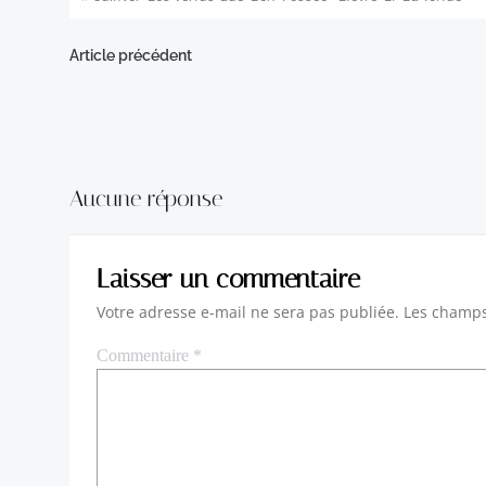
Navigation
Article précédent
de
l’article
Aucune réponse
Laisser un commentaire
Votre adresse e-mail ne sera pas publiée.
Les champs
Commentaire
*