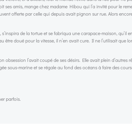
 voit ses amis, mange chez madame Hibou qui l’a invité pour le remer
uvent offerte par celle qui depuis avait pignon sur rue. Alors encore
e, s’inspira de la tortue et se fabriqua une carapace-maison, qu’il
 être doué pour la vitesse, il n’en avait cure. Il ne l’utilisait que lor
son obsession l’avait coupé de ses désirs. Elle avait plein d’autres r
ngée sous-marine et se régale au fond des océans à faire des cour
er parfois.