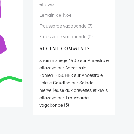
et kiwis
Le train de Noël
Froussarde vagabonde (7)
Froussarde vagabonde (6)
RECENT COMMENTS
shamimstieger1985
sur
Ancestrale
alfazaya
sur
Ancestrale
Fabien FISCHER
sur
Ancestrale
Estelle Gaudino
sur
Salade
merveilleuse aux crevettes et kiwis
alfazaya
sur
Froussarde
vagabonde (5)