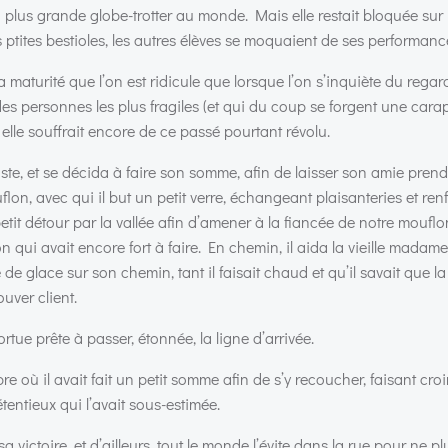
la plus grande globe-trotter au monde. Mais elle restait bloquée sur
es ptites bestioles, les autres élèves se moquaient de ses performanc
 maturité que l’on est ridicule que lorsque l’on s’inquiète du regar
des personnes les plus fragiles (et qui du coup se forgent une car
 elle souffrait encore de ce passé pourtant révolu.
triste, et se décida à faire son somme, afin de laisser son amie pren
ouflon, avec qui il but un petit verre, échangeant plaisanteries et re
un petit détour par la vallée afin d’amener à la fiancée de notre mouf
n qui avait encore fort à faire. En chemin, il aida la vieille mada
de glace sur son chemin, tant il faisait chaud et qu’il savait que la
uver client.
ortue prête à passer, étonnée, la ligne d’arrivée.
bre où il avait fait un petit somme afin de s’y recoucher, faisant croi
étentieux qui l’avait sous-estimée.
 victoire, et d’ailleurs, tout le monde l’évite dans la rue pour ne pl