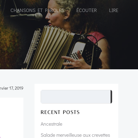
CHANSONS ET PAROLES
ÉCOUTER
LIRE
vier 17, 2019
Recherch
RECENT POSTS
Ancestrale
Salade merveilleuse aux crevettes