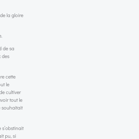
de la gloire
e.
d de sa
x des
re cette
ut le
de cultiver
voir tout le
e souhaitait
 s’obstinait
it pu, si