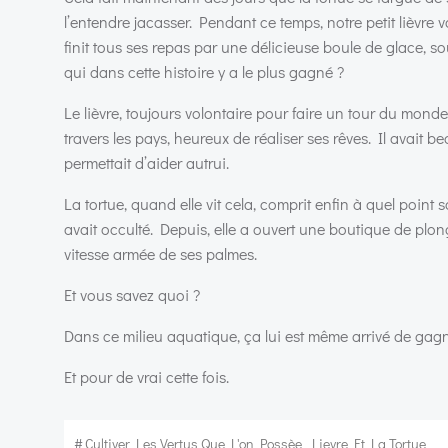
l’entendre jacasser. Pendant ce temps, notre petit lièvre
finit tous ses repas par une délicieuse boule de glace, so
qui dans cette histoire y a le plus gagné ?
Le lièvre, toujours volontaire pour faire un tour du mond
travers les pays, heureux de réaliser ses rêves. Il avait beau
permettait d’aider autrui.
La tortue, quand elle vit cela, comprit enfin à quel point 
avait occulté. Depuis, elle a ouvert une boutique de plo
vitesse armée de ses palmes.
Et vous savez quoi ?
Dans ce milieu aquatique, ça lui est même arrivé de gagn
Et pour de vrai cette fois.
#
Cultiver Les Vertus Que L'on Possèe
Lievre Et La Tortue