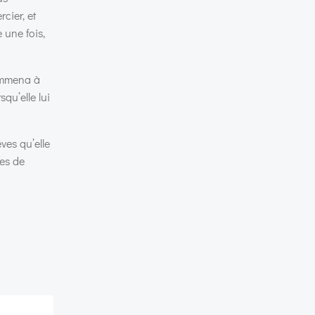
cier, et
 une fois,
 emmena à
squ’elle lui
êves qu’elle
ses de