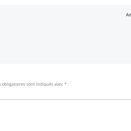
Navigation
Ar
de
l’article
 obligatoires sont indiqués avec
*