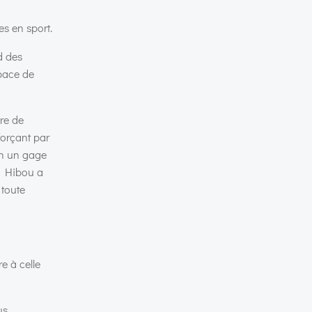
es en sport.
d des
apace de
dre de
nforçant par
lon un gage
me Hibou a
 toute
re à celle
us