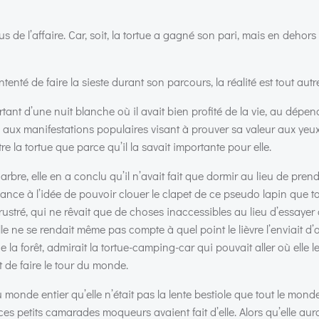
 de l’affaire. Car, soit, la tortue a gagné son pari, mais en dehors 
ntenté de faire la sieste durant son parcours, la réalité est tout autr
tant d’une nuit blanche où il avait bien profité de la vie, au dépen
s aux manifestations populaires visant à prouver sa valeur aux yeu
tre la tortue que parce qu’il la savait importante pour elle.
rbre, elle en a conclu qu’il n’avait fait que dormir au lieu de prend
avance à l’idée de pouvoir clouer le clapet de ce pseudo lapin que to
 frustré, qui ne rêvait que de choses inaccessibles au lieu d’essayer 
lle ne se rendait même pas compte à quel point le lièvre l’enviait d’a
 la forêt, admirait la tortue-camping-car qui pouvait aller où elle l
t de faire le tour du monde.
 monde entier qu’elle n’était pas la lente bestiole que tout le monde
e ces petits camarades moqueurs avaient fait d’elle. Alors qu’elle aura