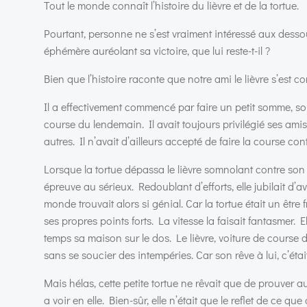
Tout le monde connaît l’histoire du lièvre et de la tortue.
Pourtant, personne ne s’est vraiment intéressé aux dessous
éphémère auréolant sa victoire, que lui reste-t-il ?
Bien que l’histoire raconte que notre ami le lièvre s’est co
Il a effectivement commencé par faire un petit somme, sor
course du lendemain. Il avait toujours privilégié ses ami
autres. Il n’avait d’ailleurs accepté de faire la course con
Lorsque la tortue dépassa le lièvre somnolant contre son a
épreuve au sérieux. Redoublant d’efforts, elle jubilait d’
monde trouvait alors si génial. Car la tortue était un être
ses propres points forts. La vitesse la faisait fantasmer. E
temps sa maison sur le dos. Le lièvre, voiture de course de
sans se soucier des intempéries. Car son rêve à lui, c’étai
Mais hélas, cette petite tortue ne rêvait que de prouver au
a voir en elle. Bien-sûr, elle n’était que le reflet de ce qu