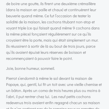
de boire une goutte, ils firent une deuxième crémaillère
(dans la maison en paille et chaux) et continuèrent leur
beuverie quand même. Ce fut l’occasion de tester la
solidité de la maison, les cochons titubant non-stop et
voyant triple (ce qui faisait quand même 9 cochons dans
la même pièce) fonçaient régulièrement sur ce qu’ils
croyaient être la porte, mais qui était simplement un mur.
Ils réussirent à sortir de là au bout de trois jours, parce
qu’ils avaient épuisé leurs réserves de boisson et
recommençaient à pouvoir faire le point.
Joie, bonne humeur, sommeil.
Pierrot s’endormit à même le sol devant la maison de
Papaye, qui, gentil, lui fit un toit avec une vieille chemise et
un bâton. Après un coma de trois heures plus ou moins à
l’abri, il put rentrer chez lui. Les neuf petits cochons
redevenus trois avaient enfin regagné chacun sa maison
et ils n’en sortirent pas de la semaine pour se remettre de