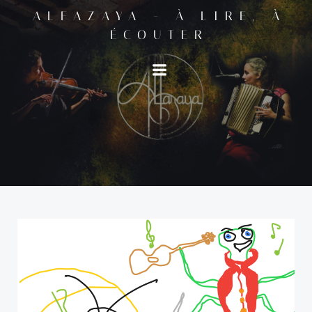
Aller
ALFAZAYA - À LIRE, À
au
ÉCOUTER
contenu