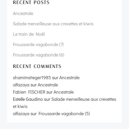
RECENT POSTS
Ancestrale
Désolé, page non trouvée !
Salade merveilleuse aux crevettes et kiwis
Le train de Noël
Aller à la page d’accueil !
Froussarde vagabonde (7)
Froussarde vagabonde (6)
RECENT COMMENTS
shamimstieger1985
sur
Ancestrale
alfazaya
sur
Ancestrale
Fabien FISCHER
sur
Ancestrale
Estelle Gaudino
sur
Salade merveilleuse aux crevettes
et kiwis
alfazaya
sur
Froussarde vagabonde (5)