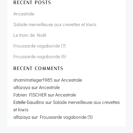
RECENT POSTS
Ancestrale
Désolé, page non trouvée !
Salade merveilleuse aux crevettes et kiwis
Le train de Noël
Aller à la page d’accueil !
Froussarde vagabonde (7)
Froussarde vagabonde (6)
RECENT COMMENTS
shamimstieger1985
sur
Ancestrale
alfazaya
sur
Ancestrale
Fabien FISCHER
sur
Ancestrale
Estelle Gaudino
sur
Salade merveilleuse aux crevettes
et kiwis
alfazaya
sur
Froussarde vagabonde (5)