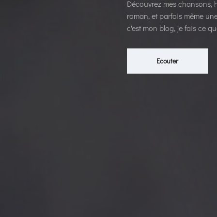
Découvrez mes chansons, hi
roman, et parfois même une 
c'est mon blog, je fais ce qu
Ecouter